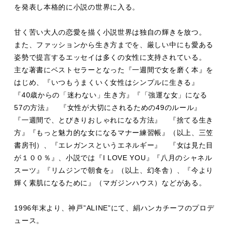
を発表し本格的に小説の世界に入る。
甘く苦い大人の恋愛を描く小説世界は独自の輝きを放つ。
また、ファッションから生き方までを、厳しい中にも愛ある
姿勢で提言するエッセイは多くの女性に支持されている。
主な著書にベストセラーとなった『一週間で女を磨く本』を
はじめ、『いつもうまくいく女性はシンプルに生きる』
『40歳からの「迷わない」生き方』『「強運な女」になる
57の方法』 『女性が大切にされるための49のルール』
『一週間で、とびきりおしゃれになる方法』 『捨てる生き
方』『もっと魅力的な女になるマナー練習帳』（以上、三笠
書房刊）、『エレガンスというエネルギー』 『女は見た目
が１００％』、小説では『I LOVE YOU』『八月のシャネル
スーツ』『リムジンで朝食を』（以上、幻冬舎）、『今より
輝く素肌になるために』（マガジンハウス）などがある。
1996年末より、神戸”ALINE”にて、絹ハンカチーフのプロデ
ュース。